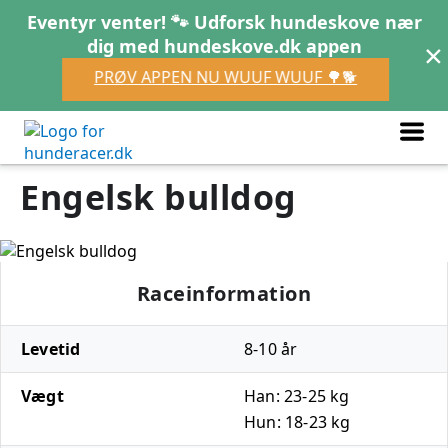
Eventyr venter! 🐾 Udforsk hundeskove nær
×
dig med hundeskove.dk appen
PRØV APPEN NU WUUF WUUF 🌳🐕
Engelsk bulldog
Raceinformation
Levetid
8-10 år
Vægt
Han: 23-25 kg
Hun: 18-23 kg