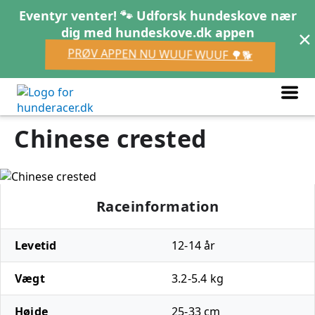
Eventyr venter! 🐾 Udforsk hundeskove nær
×
dig med hundeskove.dk appen
PRØV APPEN NU WUUF WUUF 🌳🐕
Chinese crested
Raceinformation
Levetid
12-14 år
Vægt
3.2-5.4 kg
Højde
25-33 cm