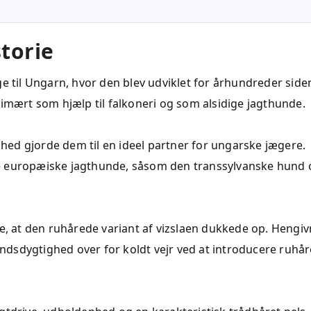
torie
e til Ungarn, hvor den blev udviklet for århundreder side
rimært som hjælp til falkoneri og som alsidige jagthunde.
ed gjorde dem til en ideel partner for ungarske jægere.
e europæiske jagthunde, såsom den transsylvanske hund 
de, at den ruhårede variant af vizslaen dukkede op. Hengi
dsdygtighed over for koldt vejr ved at introducere ruhår