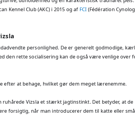
gtdrive, udholdenhed og en karakteristisk trådhåret pels.
ican Kennel Club (AKC) i 2015 og af
FCI
(Fédération Cynolo
izsla
g udadvendte personlighed. De er generelt godmodige, kær
den rette socialisering kan de også være venlige over f
rige efter at behage, hvilket gør dem meget lærenemme.
 ruhårede Vizsla et stærkt jagtinstinkt. Det betyder, at de
ære forsigtig, når man introducerer dem til katte eller sm