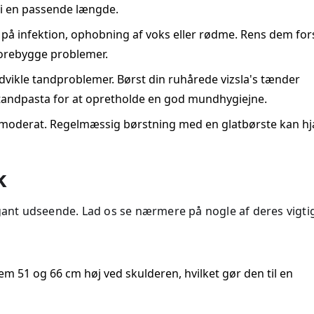
ne i en passende længde.
 på infektion, ophobning af voks eller rødme. Rens dem fors
forebygge problemer.
ikle tandproblemer. Børst din ruhårede vizsla's tænder
andpasta for at opretholde en god mundhygiejne.
il moderat. Regelmæssig børstning med en glatbørste kan h
k
egant udseende. Lad os se nærmere på nogle af deres vigti
em 51 og 66 cm høj ved skulderen, hvilket gør den til en