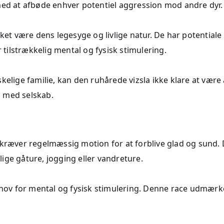
med at afbøde enhver potentiel aggression mod andre dyr.
 være dens legesyge og livlige natur. De har potentiale t
r tilstrækkelig mental og fysisk stimulering.
ige familie, kan den ruhårede vizsla ikke klare at være
es med selskab.
 kræver regelmæssig motion for at forblive glad og sund.
glige gåture, jogging eller vandreture.
behov for mental og fysisk stimulering. Denne race udmærk