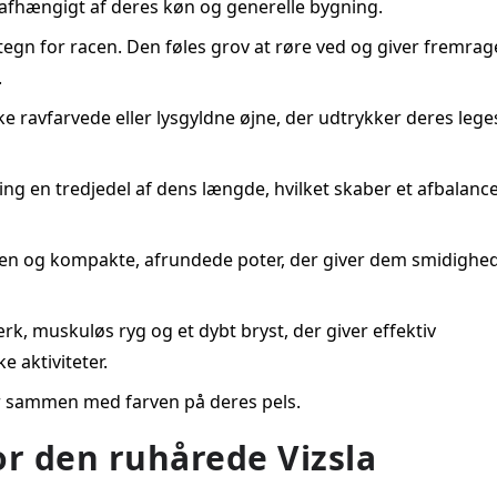
 afhængigt af deres køn og generelle bygning.
etegn for racen. Den føles grov at røre ved og giver fremra
.
ke ravfarvede eller lysgyldne øjne, der udtrykker deres leg
ing en tredjedel af dens længde, hvilket skaber et afbalanc
 ben og kompakte, afrundede poter, der giver dem smidighe
rk, muskuløs ryg og et dybt bryst, der giver effektiv
 aktiviteter.
er sammen med farven på deres pels.
r den ruhårede Vizsla