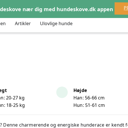
P
undeskove nær dig med hundeskove.dk appen
den
Artikler
Ulovlige hunde
ægt
Højde
n: 20-27 kg
Han: 56-66 cm
n: 18-25 kg
Hun: 51-61 cm
? Denne charmerende og energiske hunderace er kendt fo