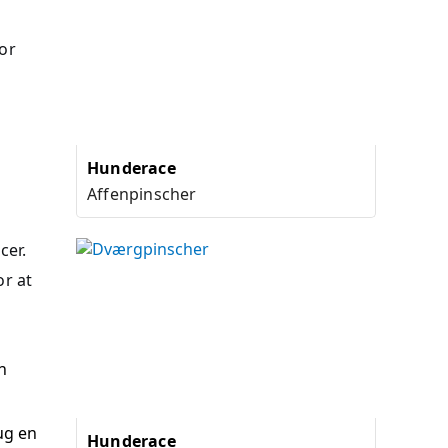
for
Hunderace
Affenpinscher
cer.
or at
n
ug en
Hunderace