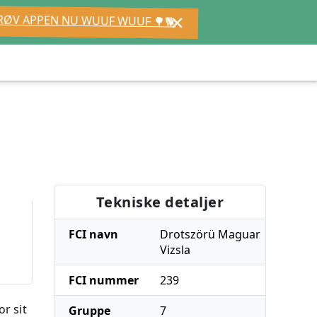
×
RØV APPEN NU WUUF WUUF 🌳🐕
Tekniske detaljer
FCI navn
Drotszörü Maguar
Vizsla
FCI nummer
239
r sit
Gruppe
7