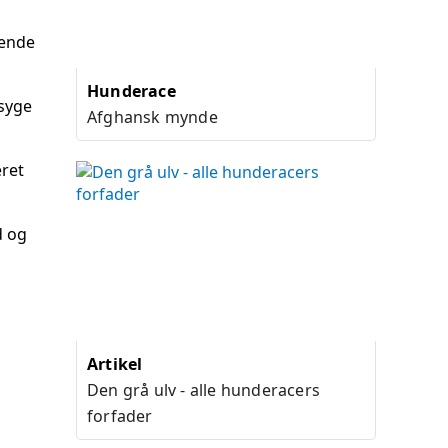
gende
Hunderace
esyge
Afghansk mynde
eret
d og
Artikel
Den grå ulv - alle hunderacers
forfader