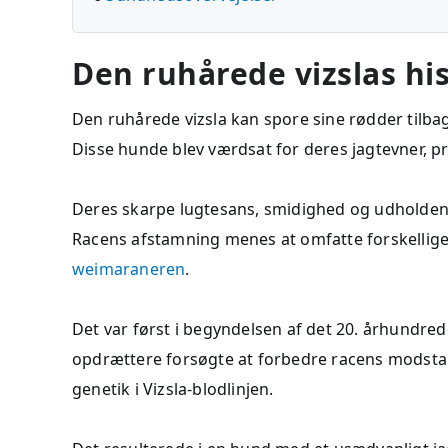
Den ruhårede vizslas his
Den ruhårede vizsla kan spore sine rødder tilbag
Disse hunde blev værdsat for deres jagtevner, p
Deres skarpe lugtesans, smidighed og udholdenh
Racens afstamning menes at omfatte forskellig
weimaraneren
.
Det var først i begyndelsen af det 20. århundre
opdrættere forsøgte at forbedre racens modstan
genetik i Vizsla-blodlinjen.