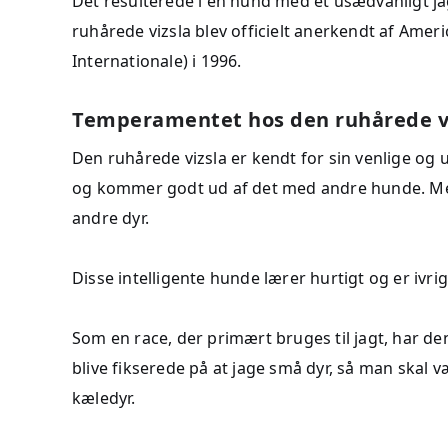
Det resulterede i en hund med et usædvanligt ja
ruhårede vizsla blev officielt anerkendt af Amer
Internationale) i 1996.
Temperamentet hos den ruhårede v
Den ruhårede vizsla er kendt for sin venlige o
og kommer godt ud af det med andre hunde. Med 
andre dyr.
Disse intelligente hunde lærer hurtigt og er iv
Som en race, der primært bruges til jagt, har den
blive fikserede på at jage små dyr, så man skal v
kæledyr.