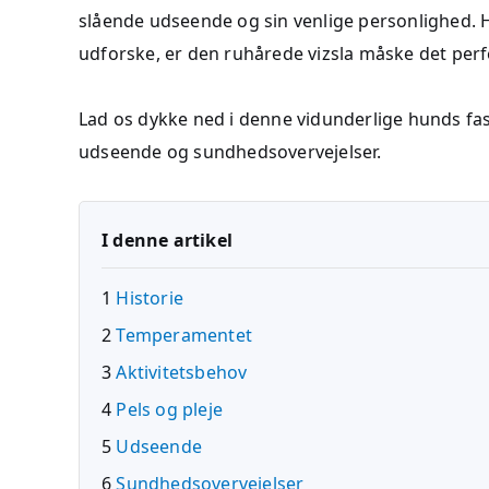
slående udseende og sin venlige personlighed. Hv
udforske, er den ruhårede vizsla måske det perf
Lad os dykke ned i denne vidunderlige hunds fas
udseende og sundhedsovervejelser.
I denne artikel
1
Historie
2
Temperamentet
3
Aktivitetsbehov
4
Pels og pleje
5
Udseende
6
Sundhedsovervejelser