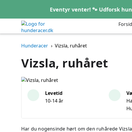
Eventyr venter! 🐾 Udforsk h
Forsi
Hunderacer
Vizsla, ruhåret
Vizsla, ruhåret
Levetid
V
10-14 år
Ha
Hu
Har du nogensinde hørt om den ruhårede Vizsla