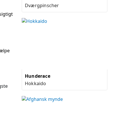
Dværgpinscher
igtigt
jælpe
Hunderace
Hokkaido
gste