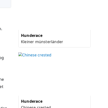
n.
Hunderace
Kleiner münsterländer
og
vne
et
Hunderace
Chinese crested