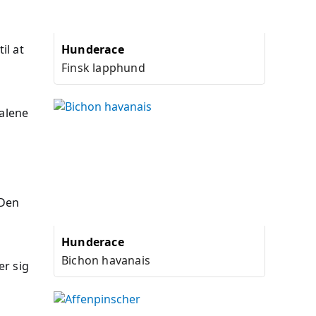
il at
Hunderace
Finsk lapphund
 alene
 Den
Hunderace
Bichon havanais
er sig