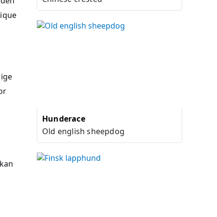
 den
gique
lige
or
Hunderace
Old english sheepdog
 kan
å