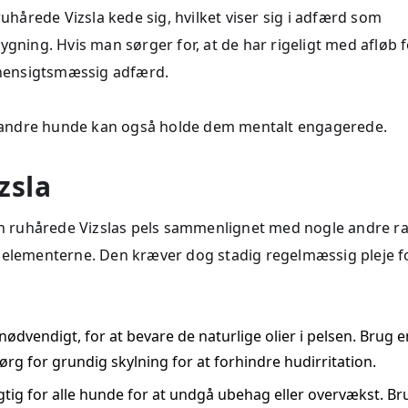
årede Vizsla kede sig, hvilket viser sig i adfærd som
ygning. Hvis man sørger for, at de har rigeligt med afløb 
hensigtsmæssig adfærd.
med andre hunde kan også holde dem mentalt engagerede.
zsla
den ruhårede Vizslas pels sammenlignet med nogle andre ra
d elementerne. Den kræver dog stadig regelmæssig pleje f
nødvendigt, for at bevare de naturlige olier i pelsen. Brug e
ørg for grundig skylning for at forhindre hudirritation.
gtig for alle hunde for at undgå ubehag eller overvækst. Br