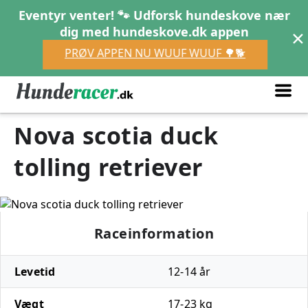
Eventyr venter! 🐾 Udforsk hundeskove nær
×
dig med hundeskove.dk appen
PRØV APPEN NU WUUF WUUF 🌳🐕
Nova scotia duck
tolling retriever
Raceinformation
Levetid
12-14 år
Vægt
17-23 kg