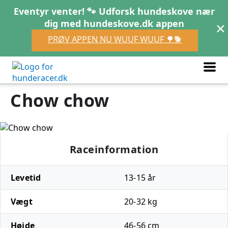
Eventyr venter! 🐾 Udforsk hundeskove nær
×
dig med hundeskove.dk appen
PRØV APPEN NU WUUF WUUF 🌳🐕
Chow chow
Raceinformation
Levetid
13-15 år
Vægt
20-32 kg
Højde
46-56 cm