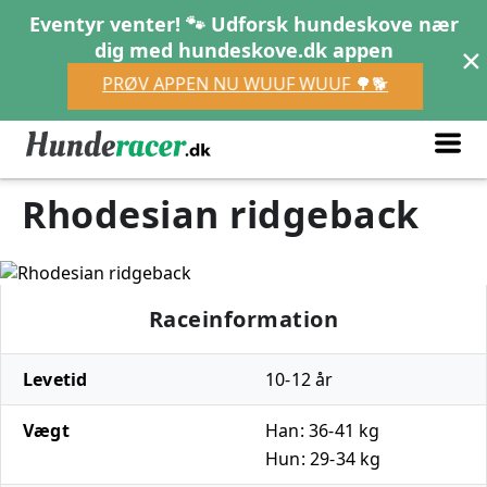
Eventyr venter! 🐾 Udforsk hundeskove nær
×
dig med hundeskove.dk appen
PRØV APPEN NU WUUF WUUF 🌳🐕
Rhodesian ridgeback
Raceinformation
Levetid
10-12 år
Vægt
Han: 36-41 kg
Hun: 29-34 kg