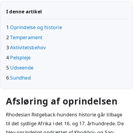
I denne artikel
1
Oprindelse og historie
2
Temperament
3
Aktivitetsbehov
4
Pelspleje
5
Udseende
6
Sundhed
Afsløring af oprindelsen
Rhodesian Ridgeback-hundens historie går tilbage
til det sydlige Afrika i det 16. og 17. århundrede. De
blev oprindeligt opdrættet af Khoikhoi- og San-